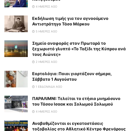
4 ΗΜΈΡΕΣ AGO
Εκδήλωση τιμής για τον αγνοούμενο
Αντιστράτηγο Τάσο Μάρκου
5 ΗΜΈΡΕΣ AGO
Σημείο αναφοράς στον Πρωταρά το
ξεχωριστό γλυπτό «Το Ταξίδι της Κύπρου ανά
τους Αιώνες»
2 ΗΜΈΡΕΣ AGO
Εορτολόγιο: Ποιοι γιορτάζουν σήμερα,
Σάββατο 1 Αυγούστου
1 ΕΒΔΟΜΆΔΑ AGO
ΠΑΡΑΛΙΜΝΙ: Τελείται το ετήσιο μνημόσυνο
του Τάσου Ισαακ και Σολωμού Σολωμού
4 ΗΜΈΡΕΣ AGO
Αναβαθμίζονται οι εγκαταστάσεις
τοξοβολίας στο Αθλητικό Κέντρο Φρενάρους