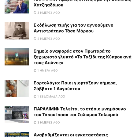
Χατζηαδάμου
3 ΗΜΈΡΕΣ AGO
Εκδήλωση τιμής για τον αγνοούμενο
Αντιστράτηγο Τάσο Μάρκου
4 ΗΜΈΡΕΣ AGO
Σημείο αναφοράς στον Πρωταρά το
ξεχωριστό γλυπτό «Το Ταξίδι της Κύπρου ανά
τους Αιώνες»
1 ΗΜΈΡΑ AGO
Εορτολόγιο: Ποιοι γιορτάζουν σήμερα,
Σάββατο 1 Αυγούστου
1 ΕΒΔΟΜΆΔΑ AGO
ΠΑΡΑΛΙΜΝΙ: Τελείται το ετήσιο μνημόσυνο
του Τάσου Ισαακ και Σολωμού Σολωμού
3 ΗΜΈΡΕΣ AGO
Αναβαθμίζονται οι εγκαταστάσεις