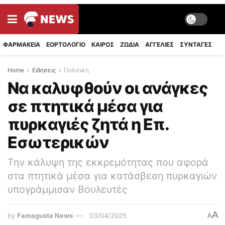
ΦΑΡΜΑΚΕΙΑ
ΕΟΡΤΟΛΟΓΙΟ
ΚΑΙΡΟΣ
ΖΩΔΙΑ
ΑΓΓΕΛΙΕΣ
ΣΥΝΤΑΓΈΣ
Home
Ειδησεις
Πολιτικη
Να καλυφθούν οι ανάγκες
σε πτητικά μέσα για
πυρκαγιές ζητά η Επ.
Εσωτερικών
Την κάλυψη της εκκρεμότητας που αφορά
στα πτητικά μέσα για κατάσβεση πυρκαγιών
υπογράμμισαν Βουλευτές
A
by
Famagusta News
03/04/2025
A