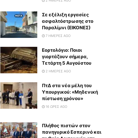
2 ΗΜΈΡΕΣ AGO
Σε εξέλιξη εργασίες
ασφαλτόστρωσης στο
Παραλίμνι (ΕΙΚΟΝΕΣ)
7 ΗΜΈΡΕΣ AGO
Εορτολόγιο: Ποιοι
γιορτάζουν σήμερα,
Τετάρτη 5 Αυγούστου
2 ΗΜΈΡΕΣ AGO
ΠτΔ στα νέα μέλη του
Υπουργικού: «Μηδενική
πίστωση χρόνου»
16 ΏΡΕΣ AGO
Πλήθος πιστών στον
πανηγυρικό Εσπερινό και