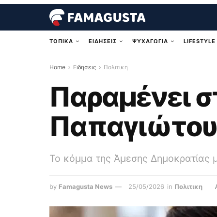
ΤΟΠΙΚΑ
ΕΙΔΗΣΕΙΣ
ΨΥΧΑΓΩΓΙΑ
LIFESTYLE
Home
Ειδησεις
Πολιτικη
Παραμένει σ
Παπαγιώτου
Το κόμμα της Άμεσης Δημοκρατίας μ
by
Famagusta News
25/05/2026
in
Πολιτικη