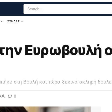
ΣΤΗΛΕΣ
την Ευρωβουλή ο
πήκε στη Βουλή και τώρα ξεκινά σκληρή δουλε
A
0
A