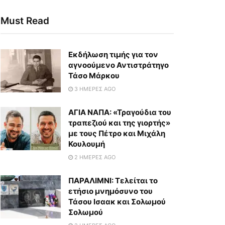
Must Read
Εκδήλωση τιμής για τον
αγνοούμενο Αντιστράτηγο
Τάσο Μάρκου
3 ΗΜΈΡΕΣ AGO
ΑΓΙΑ ΝΑΠΑ: «Τραγούδια του
τραπεζιού και της γιορτής»
με τους Πέτρο και Μιχάλη
Κουλουμή
2 ΗΜΈΡΕΣ AGO
ΠΑΡΑΛΙΜΝΙ: Τελείται το
ετήσιο μνημόσυνο του
Τάσου Ισαακ και Σολωμού
Σολωμού