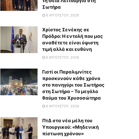
τη Θεία Λειτουργία στη
Σωτήρα
6 ΑΥΓΟΎΣΤΟΥ, 2026
Χρίστος Σενέκης σε
Πρόδρο: Η εντολή που μας
αναθέτετε είναι ύψιστη
τιμή αλλά και ευθύνη
6 ΑΥΓΟΎΣΤΟΥ, 2026
Γιατί οι Παραλιμνίτες
προσκυνούν κάθε χρόνο
στο πανηγύρι του Σωτήρος
στη Σωτήρα – Το μεγάλο
θαύμα του Χρυσοσώτηρα
6 ΑΥΓΟΎΣΤΟΥ, 2026
ΠτΔ στα νέα μέλη του
Υπουργικού: «Μηδενική
πίστωση χρόνου»