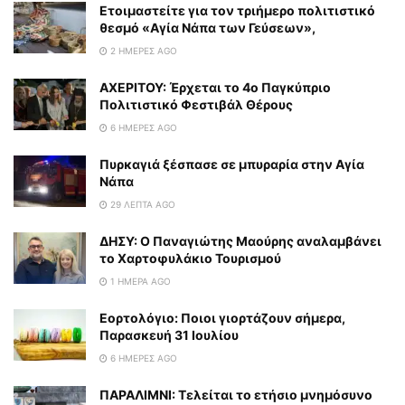
Eτοιμαστείτε για τον τριήμερο πολιτιστικό
θεσμό «Αγία Νάπα των Γεύσεων»,
2 ΗΜΈΡΕΣ AGO
ΑΧΕΡΙΤΟΥ: Έρχεται το 4ο Παγκύπριο
Πολιτιστικό Φεστιβάλ Θέρους
6 ΗΜΈΡΕΣ AGO
Πυρκαγιά ξέσπασε σε μπυραρία στην Αγία
Νάπα
29 ΛΕΠΤΆ AGO
ΔΗΣΥ: Ο Παναγιώτης Μαούρης αναλαμβάνει
το Χαρτοφυλάκιο Τουρισμού
1 ΗΜΈΡΑ AGO
Εορτολόγιο: Ποιοι γιορτάζουν σήμερα,
Παρασκευή 31 Ιουλίου
6 ΗΜΈΡΕΣ AGO
ΠΑΡΑΛΙΜΝΙ: Τελείται το ετήσιο μνημόσυνο