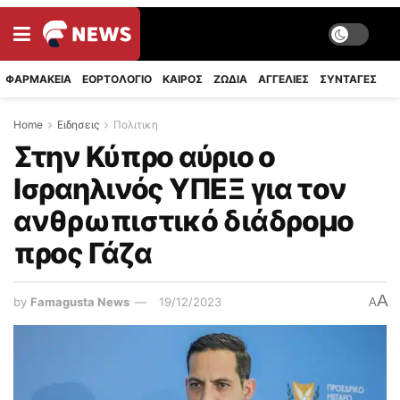
ΦΑΡΜΑΚΕΙΑ
ΕΟΡΤΟΛΟΓΙΟ
ΚΑΙΡΟΣ
ΖΩΔΙΑ
ΑΓΓΕΛΙΕΣ
ΣΥΝΤΑΓΈΣ
Home
Ειδησεις
Πολιτικη
Στην Κύπρο αύριο ο
Ισραηλινός ΥΠΕΞ για τον
ανθρωπιστικό διάδρομο
προς Γάζα
A
by
Famagusta News
19/12/2023
A