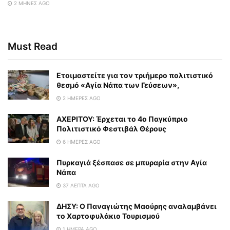
2 ΜΉΝΕΣ AGO
Must Read
Eτοιμαστείτε για τον τριήμερο πολιτιστικό
θεσμό «Αγία Νάπα των Γεύσεων»,
2 ΗΜΈΡΕΣ AGO
ΑΧΕΡΙΤΟΥ: Έρχεται το 4ο Παγκύπριο
Πολιτιστικό Φεστιβάλ Θέρους
6 ΗΜΈΡΕΣ AGO
Πυρκαγιά ξέσπασε σε μπυραρία στην Αγία
Νάπα
37 ΛΕΠΤΆ AGO
ΔΗΣΥ: Ο Παναγιώτης Μαούρης αναλαμβάνει
το Χαρτοφυλάκιο Τουρισμού
1 ΗΜΈΡΑ AGO