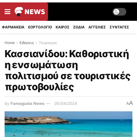
ΦΑΡΜΑΚΕΙΑ
ΕΟΡΤΟΛΟΓΙΟ
ΚΑΙΡΟΣ
ΖΩΔΙΑ
ΑΓΓΕΛΙΕΣ
ΣΥΝΤΑΓΈΣ
Home
Ειδησεις
Τουρισμος
Κασσιανίδου: Καθοριστική
η ενσωμάτωση
πολιτισμού σε τουριστικές
πρωτοβουλίες
A
by
Famagusta News
05/04/2024
A