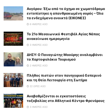
Αυγόρου: Έξω από το όχημα σε χωματόδρομο
εντοπίστηκε η απανθρακωμένη σορός – Όλα
τα ενδεχόμενα ανοικτά (ΕΙΚΟΝΕΣ)
6 ΗΜΈΡΕΣ AGO
To 21ο Μεσαιωνικό Φεστιβάλ Αγίας Νάπας
ανακοίνωσε ημερομηνία
3 ΗΜΈΡΕΣ AGO
ΔΗΣΥ: Ο Παναγιώτης Μαούρης αναλαμβάνει
το Χαρτοφυλάκιο Τουρισμού
2 ΗΜΈΡΕΣ AGO
Πλήθος πιστών στον πανηγυρικό Εσπερινό
και τη Θεία Λειτουργία στη Σωτήρα
22 ΏΡΕΣ AGO
Αναβαθμίζονται οι εγκαταστάσεις
τοξοβολίας στο Αθλητικό Κέντρο Φρενάρους
3 ΗΜΈΡΕΣ AGO