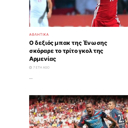
ΑΘΛΗΤΙΚΑ
Ο δεξιός μπακ της Ένωσης
σκόραρε το τρίτο γκολ της
Αρμενίας
7 ΈΤΗ AGO
...