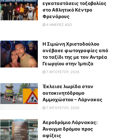
εγκαταστάσεις τοξοβολίας
στο Αθλητικό Κέντρο
Φρενάρους
4 ΗΜΈΡΕΣ AGO
Η Σιμώνη Χριστοδούλου
ανέβασε φωτογραφίες από
το ταξίδι της με τον Αντρέα
Γεωργίου στην Ίμπιζα
7 ΑΥΓΟΎΣΤΟΥ, 2026
Έκλεισε λωρίδα στον
αυτοκινητόδρομο
Αμμοχώστου – Λάρνακας
7 ΑΥΓΟΎΣΤΟΥ, 2026
Αεροδρόμιο Λάρνακας:
Άνοιγμα δρόμου προς
αφίξεις