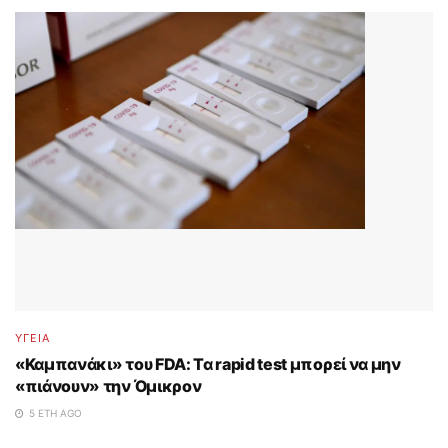
ΥΓΕΙΑ
«Καμπανάκι» του FDA: Τα rapid test μπορεί να μην
«πιάνουν» την Όμικρον
5 ΈΤΗ AGO
...