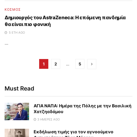
ΚΟΣΜΟΣ
Δημιουργός του AstraZeneca: Η επόμενη πανδημία
θα είναι πιο φονική
5 ΈΤΗ AGO
...
1
2
…
5
Must Read
ΑΓΙΑ ΝΑΠΑ: Ημέρα της Πόλης με την Βασιλική
Χατζηαδάμου
3 ΗΜΈΡΕΣ AGO
Εκδήλωση τιμής για τον αγνοούμενο