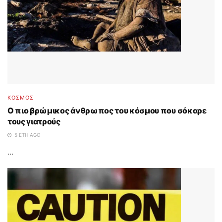
ΚΟΣΜΟΣ
O πιο βρώμικος άνθρωπος του κόσμου που σόκαρε
τους γιατρούς
5 ΈΤΗ AGO
...