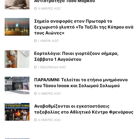
Αντιστράτηγο Τάσο Μάρκου
4 ΗΜΈΡΕΣ AGO
Σημείο αναφοράς στον Πρωταρά το
ξεχωριστό γλυπτό «Το Ταξίδι της Κύπρου ανά
τους Αιώνες»
1 ΗΜΈΡΑ AGO
Εορτολόγιο: Ποιοι γιορτάζουν σήμερα,
Σάββατο 1 Αυγούστου
1 ΕΒΔΟΜΆΔΑ AGO
ΠΑΡΑΛΙΜΝΙ: Τελείται το ετήσιο μνημόσυνο
του Τάσου Ισαακ και Σολωμού Σολωμού
3 ΗΜΈΡΕΣ AGO
Αναβαθμίζονται οι εγκαταστάσεις
τοξοβολίας στο Αθλητικό Κέντρο Φρενάρους
4 ΗΜΈΡΕΣ AGO