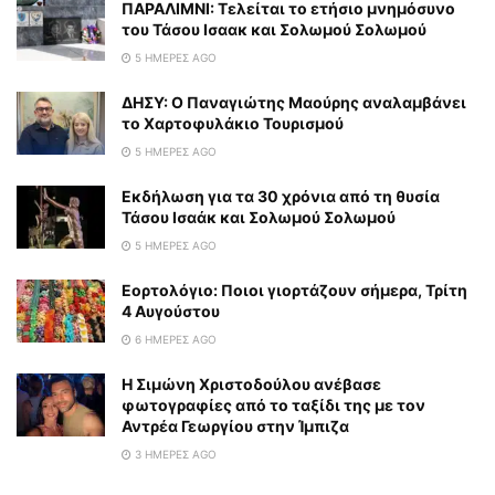
ΠΑΡΑΛΙΜΝΙ: Τελείται το ετήσιο μνημόσυνο
του Τάσου Ισαακ και Σολωμού Σολωμού
5 ΗΜΈΡΕΣ AGO
ΔΗΣΥ: Ο Παναγιώτης Μαούρης αναλαμβάνει
το Χαρτοφυλάκιο Τουρισμού
5 ΗΜΈΡΕΣ AGO
Εκδήλωση για τα 30 χρόνια από τη θυσία
Τάσου Ισαάκ και Σολωμού Σολωμού
5 ΗΜΈΡΕΣ AGO
Εορτολόγιο: Ποιοι γιορτάζουν σήμερα, Τρίτη
4 Αυγούστου
6 ΗΜΈΡΕΣ AGO
Η Σιμώνη Χριστοδούλου ανέβασε
φωτογραφίες από το ταξίδι της με τον
Αντρέα Γεωργίου στην Ίμπιζα
3 ΗΜΈΡΕΣ AGO