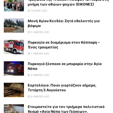
μνήμη των αθώων ψυχών (ΕΙΚΟΝΕΣ)
14 ΏΡΕΣ AGO
Μονή Αγίου Κενδέα: Ζητά εθελοντές για
βάψιμο
5 ΗΜΈΡΕΣ AGO
Πυρκαγία σε διαμέρισμα στον Κάππαρη –
Ένας τραυματίας
7 ΗΜΈΡΕΣ AGO
Πυρκαγιά ξέσπασε σε μπυραρία στην Αγία
Νάπα
5 ΗΜΈΡΕΣ AGO
Εορτολόγιο: Ποιοι γιορτάζουν σήμερα,
Τετάρτη 5 Αυγούστου
6 ΗΜΈΡΕΣ AGO
Eτοιμαστείτε για τον τριήμερο πολιτιστικό
θεσμό «Αγία Νάπα των Γεύσεων»,