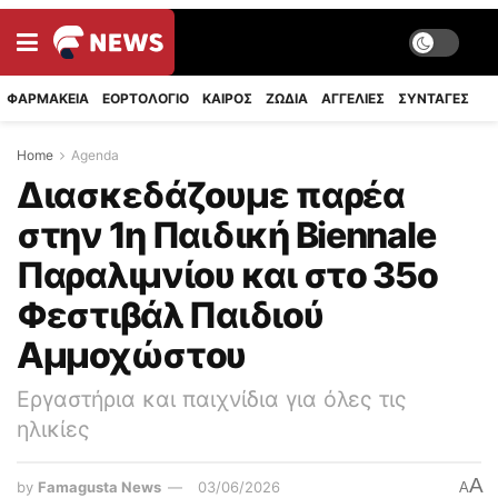
ΦΑΡΜΑΚΕΙΑ
ΕΟΡΤΟΛΟΓΙΟ
ΚΑΙΡΟΣ
ΖΩΔΙΑ
ΑΓΓΕΛΙΕΣ
ΣΥΝΤΑΓΈΣ
Home
Agenda
Διασκεδάζουμε παρέα
στην 1η Παιδική Biennale
Παραλιμνίου και στο 35ο
Φεστιβάλ Παιδιού
Αμμοχώστου
Εργαστήρια και παιχνίδια για όλες τις
ηλικίες
A
by
Famagusta News
03/06/2026
A