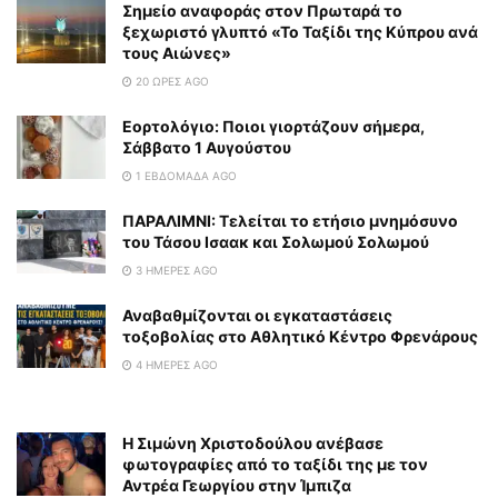
Σημείο αναφοράς στον Πρωταρά το
ξεχωριστό γλυπτό «Το Ταξίδι της Κύπρου ανά
τους Αιώνες»
20 ΏΡΕΣ AGO
Εορτολόγιο: Ποιοι γιορτάζουν σήμερα,
Σάββατο 1 Αυγούστου
1 ΕΒΔΟΜΆΔΑ AGO
ΠΑΡΑΛΙΜΝΙ: Τελείται το ετήσιο μνημόσυνο
του Τάσου Ισαακ και Σολωμού Σολωμού
3 ΗΜΈΡΕΣ AGO
Αναβαθμίζονται οι εγκαταστάσεις
τοξοβολίας στο Αθλητικό Κέντρο Φρενάρους
4 ΗΜΈΡΕΣ AGO
Η Σιμώνη Χριστοδούλου ανέβασε
φωτογραφίες από το ταξίδι της με τον
Αντρέα Γεωργίου στην Ίμπιζα