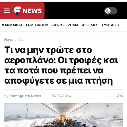
ΦΑΡΜΑΚΕΙΑ
ΕΟΡΤΟΛΟΓΙΟ
ΚΑΙΡΟΣ
ΖΩΔΙΑ
ΑΓΓΕΛΙΕΣ
ΣΥΝΤΑΓΈΣ
Home
Viral
Τι να μην τρώτε στο
αεροπλάνο: Oι τροφές και
τα ποτά που πρέπει να
αποφύγετε σε μια πτήση
A
by
Famagusta News
05/06/2024
A