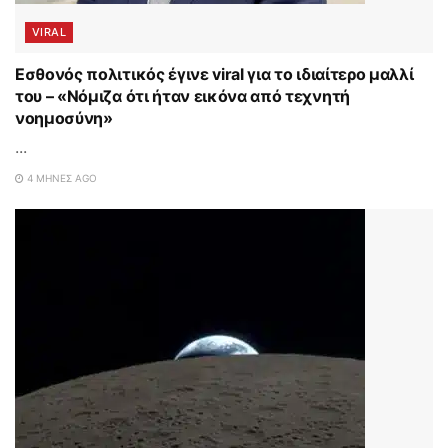
VIRAL
Εσθονός πολιτικός έγινε viral για το ιδιαίτερο μαλλί
του – «Νόμιζα ότι ήταν εικόνα από τεχνητή
νοημοσύνη»
...
4 ΜΉΝΕΣ AGO