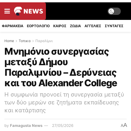
ΦΑΡΜΑΚΕΙΑ
ΕΟΡΤΟΛΟΓΙΟ
ΚΑΙΡΟΣ
ΖΩΔΙΑ
ΑΓΓΕΛΙΕΣ
ΣΥΝΤΑΓΈΣ
Home
Τοπικα
Παραλίμνι
Μνημόνιο συνεργασίας
μεταξύ Δήμου
Παραλιμνίου – Δερύνειας
και του Alexander College
Η συμφωνία προνοεί τη συνεργασία μεταξύ
των δύο μερών σε ζητήματα εκπαίδευσης
και κατάρτισης
A
by
Famagusta News
27/05/2026
A