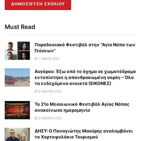
Must Read
Παραδοσιακό Φεστιβάλ στην “Αγία Νάπα των
Γεύσεων”
1 ΗΜΈΡΑ AGO
Αυγόρου: Έξω από το όχημα σε χωματόδρομο
εντοπίστηκε η απανθρακωμένη σορός – Όλα
τα ενδεχόμενα ανοικτά (ΕΙΚΟΝΕΣ)
6 ΗΜΈΡΕΣ AGO
To 21ο Μεσαιωνικό Φεστιβάλ Αγίας Νάπας
ανακοίνωσε ημερομηνία
3 ΗΜΈΡΕΣ AGO
ΔΗΣΥ: Ο Παναγιώτης Μαούρης αναλαμβάνει
το Χαρτοφυλάκιο Τουρισμού