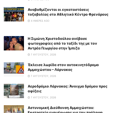
Αναβαθμίζονται οι εγκαταστάσεις
τοξοβολίας στο Αθλητικό Κέντρο Φρενάρους
4 ΗΜΈΡΕΣ AGO
Η Σιμώνη Χριστοδούλου ανέβασε
φωτογραφίες από το ταξίδι της με τον
Αντρέα Γεωργίου στην Ίμπιζα
7 ΑΥΓΟΎΣΤΟΥ, 2026
Έκλεισε λωρίδα στον αυτοκινητόδρομο
Αμμοχώστου – Λάρνακας
7 ΑΥΓΟΎΣΤΟΥ, 2026
Αεροδρόμιο Λάρνακας: Άνοιγμα δρόμου προς
αφίξεις
7 ΑΥΓΟΎΣΤΟΥ, 2026
Αστυνομική Διεύθυνση Αμμοχώστου:
Εκστρατεία ενημέρωσης για την πρόληψη