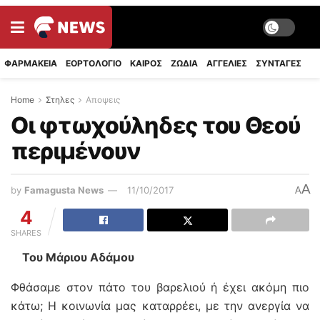
ΦΑΡΜΑΚΕΙΑ
ΕΟΡΤΟΛΟΓΙΟ
ΚΑΙΡΟΣ
ΖΩΔΙΑ
ΑΓΓΕΛΙΕΣ
ΣΥΝΤΑΓΈΣ
Home
Στηλες
Αποψεις
Οι φτωχούληδες του Θεού
περιμένουν
A
by
Famagusta News
11/10/2017
A
4
SHARES
Του Μάριου Αδάμου
Φθάσαμε στον πάτο του βαρελιού ή έχει ακόμη πιο
κάτω; Η κοινωνία μας καταρρέει, με την ανεργία να