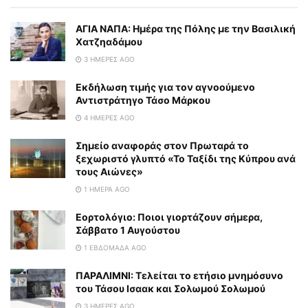
ΑΓΙΑ ΝΑΠΑ: Ημέρα της Πόλης με την Βασιλική
Χατζηαδάμου
3 ΗΜΈΡΕΣ AGO
Εκδήλωση τιμής για τον αγνοούμενο
Αντιστράτηγο Τάσο Μάρκου
4 ΗΜΈΡΕΣ AGO
Σημείο αναφοράς στον Πρωταρά το
ξεχωριστό γλυπτό «Το Ταξίδι της Κύπρου ανά
τους Αιώνες»
1 ΗΜΈΡΑ AGO
Εορτολόγιο: Ποιοι γιορτάζουν σήμερα,
Σάββατο 1 Αυγούστου
1 ΕΒΔΟΜΆΔΑ AGO
ΠΑΡΑΛΙΜΝΙ: Τελείται το ετήσιο μνημόσυνο
του Τάσου Ισαακ και Σολωμού Σολωμού
3 ΗΜΈΡΕΣ AGO