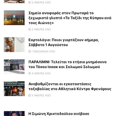
5 ΗΜΈΡΕΣ AGO
Σημείο αναφοράς στον Πρωταρά το
ξεχωριστό γλυπτό «Το Ταξίδι της Κύπρου ανά
τους Αιώνες»
2 ΗΜΈΡΕΣ AGO
Εορτολόγιο: Ποιοι γιορτάζουν σήμερα,
Σάββατο 1 Αυγούστου
1 ΕΒΔΟΜΆΔΑ AGO
ΠΑΡΑΛΙΜΝΙ: Τελείται το ετήσιο μνημόσυνο
του Τάσου Ισαακ και Σολωμού Σολωμού
4 ΗΜΈΡΕΣ AGO
Αναβαθμίζονται οι εγκαταστάσεις
τοξοβολίας στο Αθλητικό Κέντρο Φρενάρους
5 ΗΜΈΡΕΣ AGO
Η Σιμώνη Χριστοδούλου ανέβασε