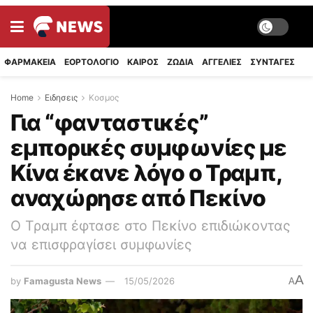
ΦΑΡΜΑΚΕΙΑ
ΕΟΡΤΟΛΟΓΙΟ
ΚΑΙΡΟΣ
ΖΩΔΙΑ
ΑΓΓΕΛΙΕΣ
ΣΥΝΤΑΓΈΣ
Home
Ειδησεις
Κοσμος
Για “φανταστικές”
εμπορικές συμφωνίες με
Κίνα έκανε λόγο ο Τραμπ,
αναχώρησε από Πεκίνο
Ο Τραμπ έφτασε στο Πεκίνο επιδιώκοντας
να επισφραγίσει συμφωνίες
A
by
Famagusta News
15/05/2026
A