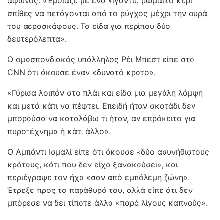
άφωνος: «Έμοιαζε με ένα γιγάντιο ρωμαϊκό κερί,
σπίθες να πετάγονται από το ρύγχος μέχρι την ουρά
του αεροσκάφους. Το είδα για περίπου δύο
δευτερόλεπτα».
Ο ομοσπονδιακός υπάλληλος Ρέι Μπεστ είπε στο
CNN ότι άκουσε έναν «δυνατό κρότο».
«Γύρισα λοιπόν στο πλάι και είδα μια μεγάλη λάμψη
και μετά κάτι να πέφτει. Επειδή ήταν σκοτάδι δεν
μπορούσα να καταλάβω τι ήταν, αν επρόκειτο για
πυροτέχνημα ή κάτι άλλο».
Ο Αμπάντι Ισμαλί είπε ότι άκουσε «δύο ασυνήθιστους
κρότους, κάτι που δεν είχα ξανακούσει», και
περιέγραψε τον ήχο «σαν από εμπόλεμη ζώνη».
Έτρεξε προς το παράθυρό του, αλλά είπε ότι δεν
μπόρεσε να δει τίποτε άλλο «παρά λίγους καπνούς».