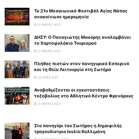
To 21ο Μεσαιωνικό Φεστιβάλ Αγίας Νάπας
ανακοίνωσε ημερομηνία
3 ΗΜΈΡΕΣ AGO
ΔΗΣΥ: Ο Παναγιώτης Μαούρης αναλαμβάνει
το Χαρτοφυλάκιο Τουρισμού
2 ΗΜΈΡΕΣ AGO
Πλήθος πιστών στον πανηγυρικό Εσπερινό
και τη Θεία Λειτουργία στη Σωτήρα
23 ΏΡΕΣ AGO
Αναβαθμίζονται οι εγκαταστάσεις
τοξοβολίας στο Αθλητικό Κέντρο Φρενάρους
3 ΗΜΈΡΕΣ AGO
Στο πανηγύρι του Σωτήρος η δημοφιλής
τραγουδίστρια Ιουλία Καλλιμάνη