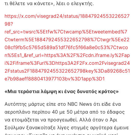
τι θέλετε να κάνετε», λέει ο ελεγκτής.
https://x.com/visegrad24/status/18847924553226527
98?
ref_src=twsrc%5Etfw%7Ctwcamp%5Etweetembed%7
Ctwterm%5E1884792455322652798%7Ctwgr%5Ee22
08cf9fb5c5765d589a51df76fc5f66a8e0c53%7Ctwco
n%5Es1_&ref_url=https%3A%2F%2Fcdn.iframe.ly%2Fap
i%2Fiframe%3Furl%3Dhttps3A2F2Fx.com2Fvisegrad24
2Fstatus2F1884792455322652798key%3Da89268c51
e7b98aeff8880413977103bv%3D1app%3D1
«Μια τεράστια λάμψη κι ένας δυνατός κρότος»
Αυτόπτης μάρτυς είπε στο NBC News ότι είδε ένα
αεροπλάνο περίπου 40 με 50 μέτρα από το έδαφος
να ετοιμάζεται να προσγειωθεί. Αλλά όταν ο Άρι
Σούλμαν ξανακοίταξε λίγες στιγμές αργότερα έμεινε