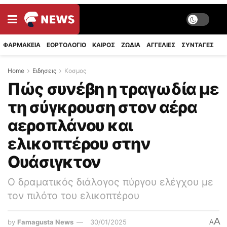
ΦΑΡΜΑΚΕΙΑ
ΕΟΡΤΟΛΟΓΙΟ
ΚΑΙΡΟΣ
ΖΩΔΙΑ
ΑΓΓΕΛΙΕΣ
ΣΥΝΤΑΓΈΣ
Home
Ειδησεις
Κοσμος
Πώς συνέβη η τραγωδία με
τη σύγκρουση στον αέρα
αεροπλάνου και
ελικοπτέρου στην
Ουάσιγκτον
Ο δραματικός διάλογος πύργου ελέγχου με
τον πιλότο του ελικοπτέρου
A
by
Famagusta News
30/01/2025
A