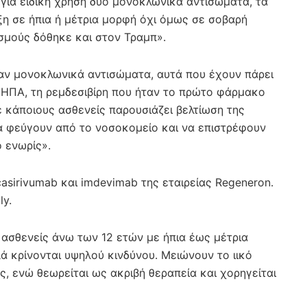
για ειδική χρήση δύο μονοκλωνικά αντισώματα, τα
η σε ήπια ή μέτρια μορφή όχι όμως σε σοβαρή
σμούς δόθηκε και στον Τραμπ».
καν μονοκλωνικά αντισώματα, αυτά που έχουν πάρει
 ΗΠΑ, τη ρεμδεσιβίρη που ήταν το πρώτο φάρμακο
ε κάποιους ασθενείς παρουσιάζει βελτίωση της
να φεύγουν από το νοσοκομείο και να επιστρέφουν
 ενωρίς».
casirivumab και imdevimab της εταιρείας Regeneron.
ly.
 ασθενείς άνω των 12 ετών με ήπια έως μέτρια
ά κρίνονται υψηλού κινδύνου. Μειώνουν το ιικό
, ενώ θεωρείται ως ακριβή θεραπεία και χορηγείται