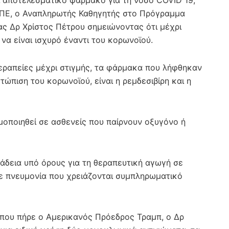
 αποτελεσματικό φάρμακο για τη νόσο COVID 19,
ΚΥΠΕ, ο Αναπληρωτής Καθηγητής στο Πρόγραμμα
ς Δρ Χρίστος Πέτρου σημειώνοντας ότι μέχρι
να είναι ισχυρό έναντι του κορωνοϊού.
εραπείες μέχρι στιγμής, τα φάρμακα που λήφθηκαν
ετώπιση του κορωνοϊού, είναι η ρεμδεσιβίρη και η
μοποιηθεί σε ασθενείς που παίρνουν οξυγόνο ή
ι άδεια υπό όρους για τη θεραπευτική αγωγή σε
ε πνευμονία που χρειάζονται συμπληρωματικό
 που πήρε ο Αμερικανός Πρόεδρος Τραμπ, ο Δρ