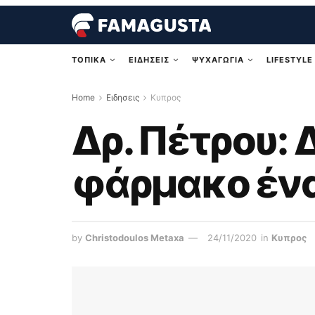
ΤΟΠΙΚΑ
ΕΙΔΗΣΕΙΣ
ΨΥΧΑΓΩΓΙΑ
LIFESTYLE
Home
Ειδησεις
Κυπρος
Δρ. Πέτρου: 
φάρμακο ένα
by
Christodoulos Metaxa
24/11/2020
in
Κυπρος