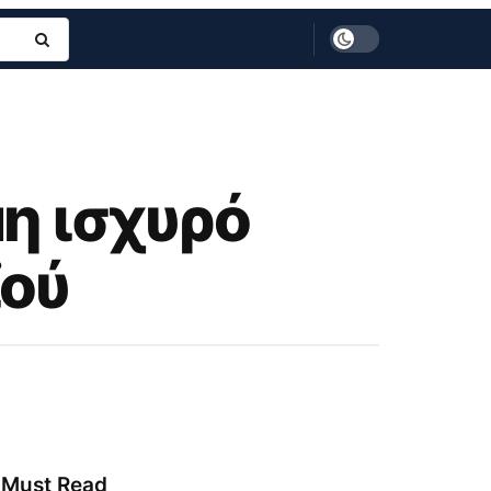
μη ισχυρό
ϊού
Must Read