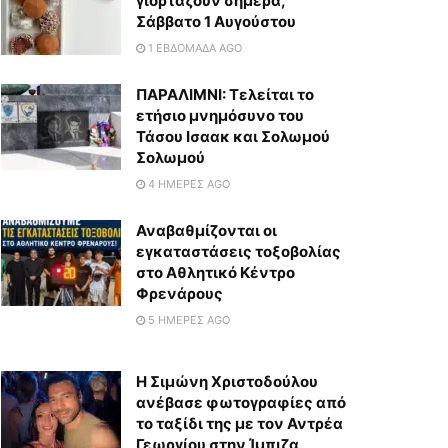
γιορτάζουν σήμερα,
Σάββατο 1 Αυγούστου
1 ΕΒΔΟΜΆΔΑ AGO
ΠΑΡΑΛΙΜΝΙ: Τελείται το
ετήσιο μνημόσυνο του
Τάσου Ισαακ και Σολωμού
Σολωμού
4 ΗΜΈΡΕΣ AGO
Αναβαθμίζονται οι
εγκαταστάσεις τοξοβολίας
στο Αθλητικό Κέντρο
Φρενάρους
5 ΗΜΈΡΕΣ AGO
Η Σιμώνη Χριστοδούλου
ανέβασε φωτογραφίες από
το ταξίδι της με τον Αντρέα
Γεωργίου στην Ίμπιζα