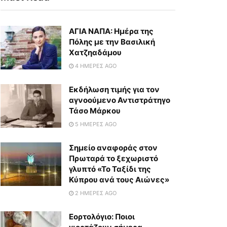
ΑΓΙΑ ΝΑΠΑ: Ημέρα της
Πόλης με την Βασιλική
Χατζηαδάμου
4 ΗΜΈΡΕΣ AGO
Εκδήλωση τιμής για τον
αγνοούμενο Αντιστράτηγο
Τάσο Μάρκου
5 ΗΜΈΡΕΣ AGO
Σημείο αναφοράς στον
Πρωταρά το ξεχωριστό
γλυπτό «Το Ταξίδι της
Κύπρου ανά τους Αιώνες»
2 ΗΜΈΡΕΣ AGO
Εορτολόγιο: Ποιοι