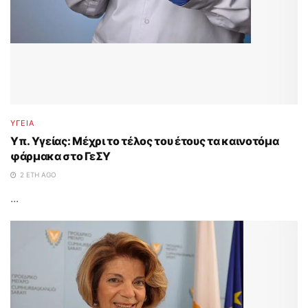
ΥΓΕΙΑ
Υπ. Υγείας: Μέχρι το τέλος του έτους τα καινοτόμα
φάρμακα στο ΓεΣΥ
2 ΈΤΗ AGO
...