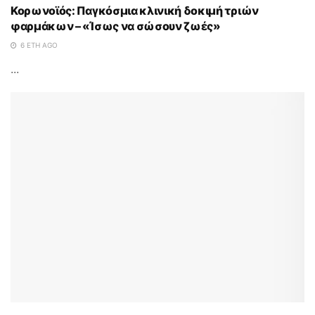
Κορωνοϊός: Παγκόσμια κλινική δοκιμή τριών
φαρμάκων – «Ίσως να σώσουν ζωές»
6 ΈΤΗ AGO
...