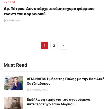
ΚΥΠΡΟΣ
Δρ. Πέτρου: Δεν υπάρχει ακόμη ισχυρό φάρμακο
έναντι του κορωνοϊού
6 ΈΤΗ AGO
...
1
2
Must Read
ΑΓΙΑ ΝΑΠΑ: Ημέρα της Πόλης με την Βασιλική
Χατζηαδάμου
3 ΗΜΈΡΕΣ AGO
Εκδήλωση τιμής για τον αγνοούμενο
Αντιστράτηγο Τάσο Μάρκου