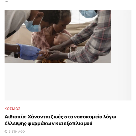
ΚΟΣΜΟΣ
Αιθιοπία: Χάνονται ζωές στα νοσοκομεία λόγω
έλλειψης φαρμάκων και εξοπλισμού
5 ΈΤΗ AGO