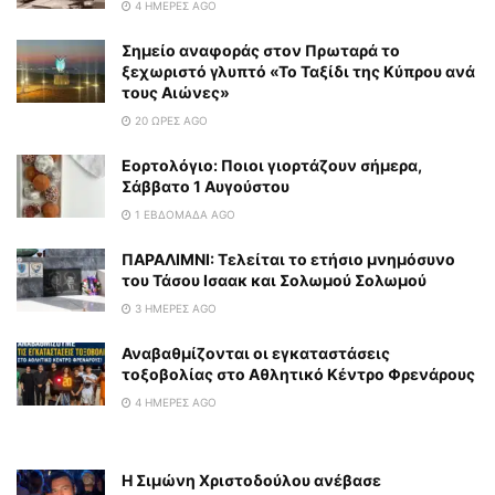
4 ΗΜΈΡΕΣ AGO
Σημείο αναφοράς στον Πρωταρά το
ξεχωριστό γλυπτό «Το Ταξίδι της Κύπρου ανά
τους Αιώνες»
20 ΏΡΕΣ AGO
Εορτολόγιο: Ποιοι γιορτάζουν σήμερα,
Σάββατο 1 Αυγούστου
1 ΕΒΔΟΜΆΔΑ AGO
ΠΑΡΑΛΙΜΝΙ: Τελείται το ετήσιο μνημόσυνο
του Τάσου Ισαακ και Σολωμού Σολωμού
3 ΗΜΈΡΕΣ AGO
Αναβαθμίζονται οι εγκαταστάσεις
τοξοβολίας στο Αθλητικό Κέντρο Φρενάρους
4 ΗΜΈΡΕΣ AGO
Η Σιμώνη Χριστοδούλου ανέβασε