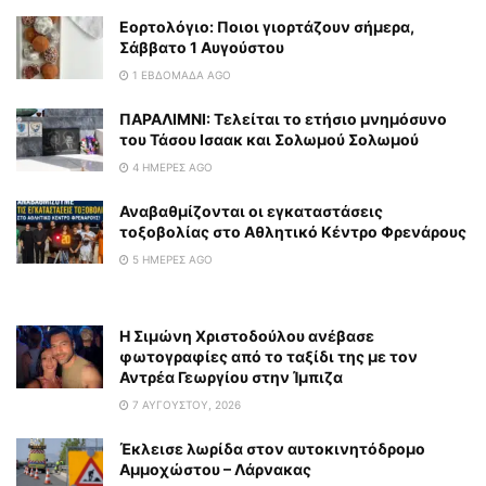
Εορτολόγιο: Ποιοι γιορτάζουν σήμερα,
Σάββατο 1 Αυγούστου
1 ΕΒΔΟΜΆΔΑ AGO
ΠΑΡΑΛΙΜΝΙ: Τελείται το ετήσιο μνημόσυνο
του Τάσου Ισαακ και Σολωμού Σολωμού
4 ΗΜΈΡΕΣ AGO
Αναβαθμίζονται οι εγκαταστάσεις
τοξοβολίας στο Αθλητικό Κέντρο Φρενάρους
5 ΗΜΈΡΕΣ AGO
Η Σιμώνη Χριστοδούλου ανέβασε
φωτογραφίες από το ταξίδι της με τον
Αντρέα Γεωργίου στην Ίμπιζα
7 ΑΥΓΟΎΣΤΟΥ, 2026
Έκλεισε λωρίδα στον αυτοκινητόδρομο
Αμμοχώστου – Λάρνακας