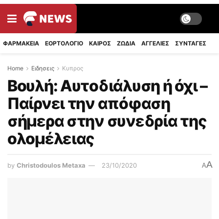
ΦΑΡΜΑΚΕΙΑ
ΕΟΡΤΟΛΟΓΙΟ
ΚΑΙΡΟΣ
ΖΩΔΙΑ
ΑΓΓΕΛΙΕΣ
ΣΥΝΤΑΓΈΣ
Home
Ειδησεις
Κυπρος
Βουλή: Αυτοδιάλυση ή όχι –
Παίρνει την απόφαση
σήμερα στην συνεδρία της
ολομέλειας
A
by
Christodoulos Metaxa
23/10/2020
A