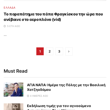
ΕΛΛΑΔΑ
Το παραπάτημα του πάπα Φραγκίσκου την ώρα που
ανέβαινε στο αεροπλάνο (vid)
5 ΈΤΗ AGO
...
1
2
3
Must Read
ΑΓΙΑ ΝΑΠΑ: Ημέρα της Πόλης με την Βασιλική
Χατζηαδάμου
4 ΗΜΈΡΕΣ AGO
Εκδήλωση τιμής για τον αγνοούμενο