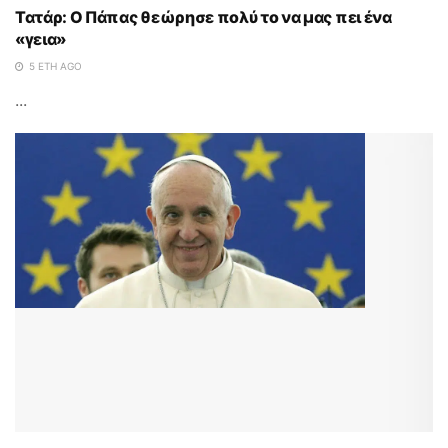
Τατάρ: Ο Πάπας θεώρησε πολύ το να μας πει ένα
«γεια»
5 ΈΤΗ AGO
...