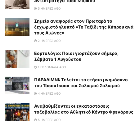
Αντιστράτηγο Τάσο Μάρκου
5 ΗΜΈΡΕΣ AGO
Σημείο αναφοράς στον Πρωταρά το
ξεχωριστό γλυπτό «Το Ταξίδι της Κύπρου ανά
τους Αιώνες»
2 ΗΜΈΡΕΣ AGO
Εορτολόγιο: Ποιοι γιορτάζουν σήμερα,
Σάββατο 1 Αυγούστου
1 ΕΒΔΟΜΆΔΑ AGO
ΠΑΡΑΛΙΜΝΙ: Τελείται το ετήσιο μνημόσυνο
του Τάσου Ισαακ και Σολωμού Σολωμού
4 ΗΜΈΡΕΣ AGO
Αναβαθμίζονται οι εγκαταστάσεις
τοξοβολίας στο Αθλητικό Κέντρο Φρενάρους
5 ΗΜΈΡΕΣ AGO