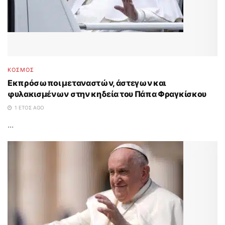
ΚΟΣΜΟΣ
Εκπρόσωποι μεταναστών, άστεγων και
φυλακισμένων στην κηδεία του Πάπα Φραγκίσκου
1 ΈΤΟΣ AGO
...