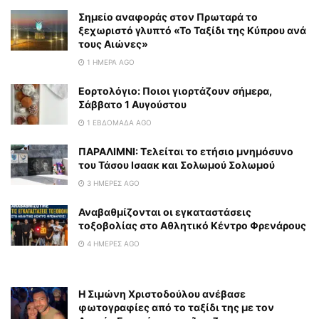
Σημείο αναφοράς στον Πρωταρά το
ξεχωριστό γλυπτό «Το Ταξίδι της Κύπρου ανά
τους Αιώνες»
1 ΗΜΈΡΑ AGO
Εορτολόγιο: Ποιοι γιορτάζουν σήμερα,
Σάββατο 1 Αυγούστου
1 ΕΒΔΟΜΆΔΑ AGO
ΠΑΡΑΛΙΜΝΙ: Τελείται το ετήσιο μνημόσυνο
του Τάσου Ισαακ και Σολωμού Σολωμού
3 ΗΜΈΡΕΣ AGO
Αναβαθμίζονται οι εγκαταστάσεις
τοξοβολίας στο Αθλητικό Κέντρο Φρενάρους
4 ΗΜΈΡΕΣ AGO
Η Σιμώνη Χριστοδούλου ανέβασε
φωτογραφίες από το ταξίδι της με τον