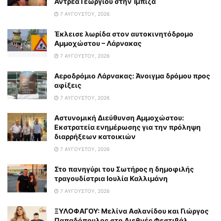
Αντρέα Γεωργίου στην Ίμπιζα
7 ΑΥΓΟΎΣΤΟΥ, 2026
Έκλεισε λωρίδα στον αυτοκινητόδρομο
Αμμοχώστου – Λάρνακας
7 ΑΥΓΟΎΣΤΟΥ, 2026
Αεροδρόμιο Λάρνακας: Άνοιγμα δρόμου προς
αφίξεις
7 ΑΥΓΟΎΣΤΟΥ, 2026
Αστυνομική Διεύθυνση Αμμοχώστου:
Εκστρατεία ενημέρωσης για την πρόληψη
διαρρήξεων κατοικιών
7 ΑΥΓΟΎΣΤΟΥ, 2026
Στο πανηγύρι του Σωτήρος η δημοφιλής
τραγουδίστρια Ιουλία Καλλιμάνη
7 ΑΥΓΟΎΣΤΟΥ, 2026
ΞΥΛΟΦΑΓΟΥ: Μελίνα Ασλανίδου και Γιώργος
Παπαδόπουλος στο Διεθνές Φεστιβάλ