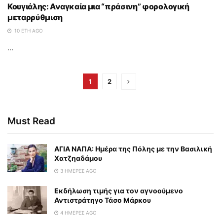
Κουγιάλης: Αναγκαία μια “πράσινη” φορολογική
μεταρρύθμιση
10 ΈΤΗ AGO
...
1
2
Must Read
ΑΓΙΑ ΝΑΠΑ: Ημέρα της Πόλης με την Βασιλική
Χατζηαδάμου
3 ΗΜΈΡΕΣ AGO
Εκδήλωση τιμής για τον αγνοούμενο
Αντιστράτηγο Τάσο Μάρκου
4 ΗΜΈΡΕΣ AGO